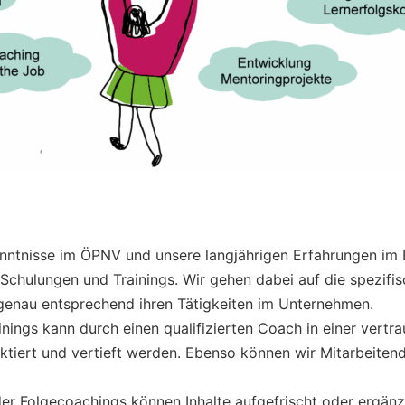
ntnisse im ÖPNV und unsere langjährigen Erfahrungen im B
hulungen und Trainings. Wir gehen dabei auf die spezifisc
ssgenau entsprechend ihren Tätigkeiten im Unternehmen.
ings kann durch einen qualifizierten Coach in einer vertra
ktiert und vertieft werden. Ebenso können wir Mitarbeitend
r Folgecoachings können Inhalte aufgefrischt oder ergänz